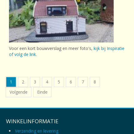
Voor een kort bouwverslag en meer foto's,
kijk bij Inspiratie
of volg de link.
1
2
3
4
5
6
7
8
Volgende
Einde
WINKELINFORMATIE
Verzending en levering